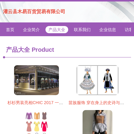
灌云县木易百货贸易有限公司
首页
企业简介
产品大全
联系我们
企业信息
访客
产品大全
Product
杉杉男装亮相CHIC 2017 一场关于空间、光影与品牌精神的对话
苗族服饰 穿在身上的史诗与走进生活的日用百货