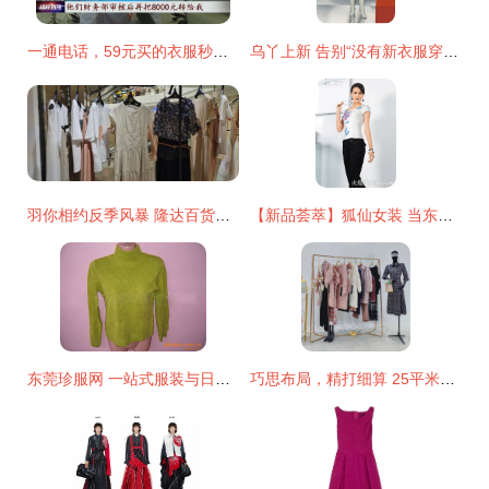
一通电话，59元买的衣服秒变12万元索赔？武汉男子遭遇离奇购物陷阱
乌丫上新 告别“没有新衣服穿”的时尚烦恼
羽你相约反季风暴 隆达百货服饰广场引领时尚新潮流
【新品荟萃】狐仙女装 当东方幻魅遇见现代时尚
东莞珍服网 一站式服装与日用百货采购平台
巧思布局，精打细算 25平米服装店兼营日用百货的装修全攻略