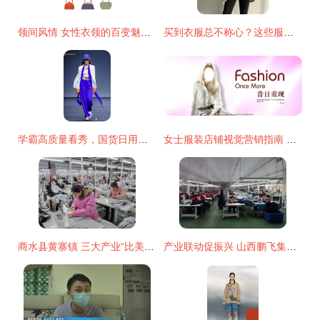
领间风情 女性衣领的百变魅力与设计之美
买到衣服总不称心？这些服装款式要点你注意了吗
学霸高质量看秀，国货日用穿搭魅力满分
女士服装店铺视觉营销指南 从图片到店招，提升淘宝电商转化率
商水县黄寨镇 三大产业“比美”，服装服饰产业吹开乡村振兴“幸福花”
产业联动促振兴 山西鹏飞集团赴太昌镇富邦乡村振兴‘就业工厂’考察调研