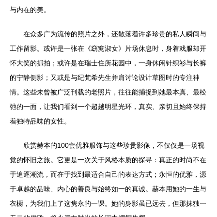
与内在的美。
在众多广为流传的照片之外，还散落着许多珍贵的私人瞬间与
工作留影。或许是一张在《窈窕淑女》片场休息时，身着戏服却开
怀大笑的抓拍；或许是在瑞士住所花园中，一身休闲针织衫与长裤
的宁静侧影；又或是与纪梵希先生并肩讨论设计草图时的专注神
情。这些未曾被广泛刊载的老照片，往往能捕捉到她最本真、最松
弛的一面，让我们看到一个超越明星光环，真实、亲切且始终保持
着独特品味的女性。
欣赏赫本的100套优雅服饰与这些珍贵影像，不仅仅是一场视
觉的怀旧之旅。它更是一次关于风格本质的探寻：真正的时尚不在
于追逐潮流，而在于找到最适合自己的表达方式；永恒的优雅，源
于卓越的品味、内心的善良与始终如一的真诚。赫本用她的一生与
衣橱，为我们上了这隽永的一课。她的身影虽已远去，但那抹独一