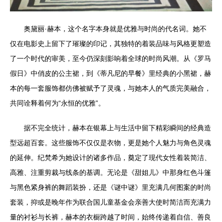
奥黛丽·赫本，这个名字本身就是优雅与时尚的代名词。她不
仅在电影史上留下了璀璨的印记，其独特的着装品味与风格更塑造
了一个时代的审美，至今仍深刻影响着全球的时尚风潮。从《罗马
假日》中俏皮的公主裙，到《蒂凡尼的早餐》里经典的小黑裙，赫
本的每一套服饰都仿佛被赋予了灵魂，与她本人的气质完美融合，
共同诠释着何为“永恒的优雅”。
据不完全统计，赫本在银幕上与生活中留下精彩瞬间的经典造
型远超百套。这些服饰不仅仅是衣物，更是她个人魅力与角色灵魂
的延伸。纪梵希为她设计的诸多作品，奠定了现代女性着装简洁、
高雅、注重剪裁与线条的基调。无论是《甜姐儿》中那身红色斗篷
与黑色紧身裤的舞蹈装扮，还是《谜中谜》里充满几何图案的时尚
套装，抑或是晚年作为联合国儿童基金会亲善大使时简洁而充满力
量的衬衫与长裤，赫本的衣橱跨越了时间，始终传递着自信、善良